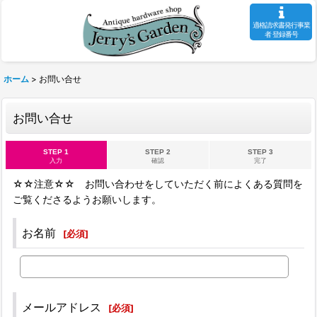
適格請求書発行事業
者 登録番号
ホーム
>
お問い合せ
お問い合せ
STEP 1
STEP 2
STEP 3
入力
確認
完了
☆☆注意☆☆ お問い合わせをしていただく前によくある質問を
ご覧くださるようお願いします。
お名前
[
必須
]
メールアドレス
[
必須
]