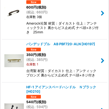
600
円
(税別)
(
税込
:
660
円
)
在庫数 3個
Amerock社製 材質：ダイカスト 仕上：アンテ
ィックラスト 裏からビス止め式 ナベ頭+ネジ付
き 25mm
バンデッドプル AB PBF720-ALN
[
H0197
]
350
円
(税別)
(
税込
:
385
円
)
在庫数 1
台湾製 材質：ダイカスト 仕上：アンティック
ブロンズ 裏からビス止め式 ナベ頭+ネジ付き
HF-1 アイアンスペードハンドル Ｎブラック
[
H0210
]
540
円
(税別)
(
税込
:
594
円
)