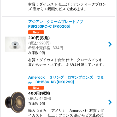
材質：ダイカスト 仕上げ：アンティークブロン
ズ 裏から＋鍋頭のビスで止めます。
アジアン クロームプレートノブ
PBF253PC-C
[
PK0265
]
200
円
(税別)
(
税込
:
220
円
)
希望小売価格
:
334
円
在庫数 9個
材質：ダイカスト合金 仕上：クロームメッキ
裏からナット止です。 ネジは付属しています。
Amerock ３リング ロマンブロンズ つま
み BP1586-RB
[
PK0299
]
400
円
(税別)
(
税込
:
440
円
)
在庫数 5個
輸入つまみ アメリカ Amerock社 材質：ダ
イカスト 仕上：ブロンズ 裏からビス止め式