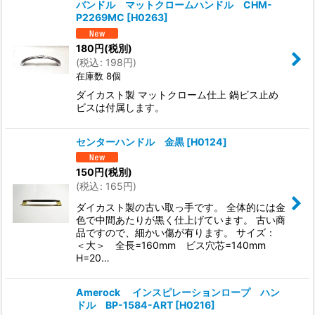
バンドル マットクロームハンドル CHM-
P2269MC
[
H0263
]
180
円
(税別)
(
税込
:
198
円
)
在庫数 8個
ダイカスト製 マットクローム仕上 鍋ビス止め
ビスは付属します。
センターハンドル 金黒
[
H0124
]
150
円
(税別)
(
税込
:
165
円
)
ダイカスト製の古い取っ手です。 全体的には金
色で中間あたりが黒く仕上げています。 古い商
品ですので、細かい傷が有ります。 サイズ：
＜大＞ 全長=160mm ビス穴芯=140mm
H=20…
Amerock インスピレーションロープ ハン
ドル BP-1584-ART
[
H0216
]