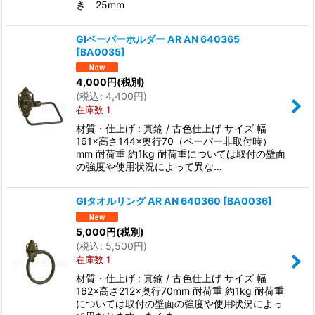
き 25mm
GIペーパーホルダー AR AN 640365
[
BA0035
]
4,000
円
(税別)
(
税込
:
4,400
円
)
在庫数 1
材質・仕上げ : 真鍮 / 古色仕上げ サイズ 幅
161×高さ144×奥行70（ペーパー非取付時）
mm 耐荷重 約1kg 耐荷重については取付の壁面
の強度や使用状況によって異な…
GIタオルリング AR AN 640360
[
BA0036
]
5,000
円
(税別)
(
税込
:
5,500
円
)
在庫数 1
材質・仕上げ : 真鍮 / 古色仕上げ サイズ 幅
162×高さ212×奥行70mm 耐荷重 約1kg 耐荷重
については取付の壁面の強度や使用状況によっ