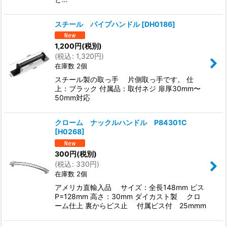
スチール パイプハンドル
[
DH0186
]
1,200
円
(税別)
(
税込
:
1,320
円
)
在庫数 2個
スチール製の取っ手 片側取っ手です。 仕
上：ブラック 付属品：取付ネジ 扉厚30mm〜
50mm対応
クローム ナックルハンドル P84301C
[
H0268
]
300
円
(税別)
(
税込
:
330
円
)
在庫数 2個
アメリカ直輸入品 サイズ：全長148mm ビス
P=128mm 高さ：30mm ダイカスト製 クロ
ーム仕上 裏からビス止 付属ビス付 25mmm