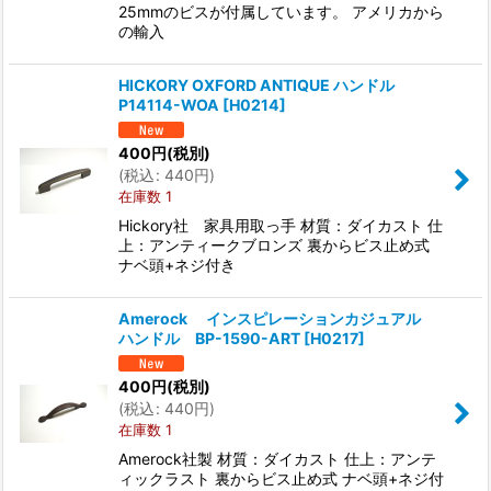
25mmのビスが付属しています。 アメリカから
の輸入
HICKORY OXFORD ANTIQUE ハンドル
P14114-WOA
[
H0214
]
400
円
(税別)
(
税込
:
440
円
)
在庫数 1
Hickory社 家具用取っ手 材質：ダイカスト 仕
上：アンティークブロンズ 裏からビス止め式
ナベ頭+ネジ付き
Amerock インスピレーションカジュアル
ハンドル BP-1590-ART
[
H0217
]
400
円
(税別)
(
税込
:
440
円
)
在庫数 1
Amerock社製 材質：ダイカスト 仕上：アンテ
ィックラスト 裏からビス止め式 ナベ頭+ネジ付