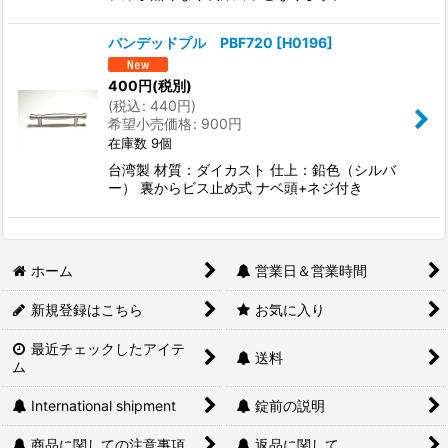
バンデッドプル PBF720
[
H0196
]
400
円
(税別)
(
税込
:
440
円
)
希望小売価格
:
900
円
在庫数 9個
台湾製 材質：ダイカスト 仕上：鉛色（シルバ
ー） 裏からビス止め式 ナベ頭+ネジ付き
ホーム
営業日＆営業時間
新規登録はこちら
お気に入り
最近チェックしたアイテ
送料
ム
International shipment
錠前の説明
商品に関しての注意事項
返品に関して