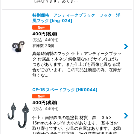
て異なります。あくま…
特別価格 アンティークブラック フック 洋
風フック
[
bhg-024
]
400
円
(税別)
(
税込
:
440
円
)
在庫数 23個
真鍮鋳物製のフック 仕上：アンティークブラッ
ク 付属品：木ネジ 鋳物製なのでサイズにばら
つきがあります。また仕上げも画像と異なる場
合がございます。 この商品は廃盤の為、在庫が
無くな…
CF-15 スペードフック
[
HK0044
]
400
円
(税別)
(
税込
:
440
円
)
仕上：南部鉄風の黒塗装 材質：鉄 3.5Ｘ
16mmの木ネジ付 大小があります。 基本はお
取り寄せですが、少量の在庫はあります。 お取
り寄せの場合ご注文後、2〜3営業日後の出荷