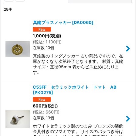
28
件
表示数
:
真鍮ブラスノッカー
[
DA0060
]
並び順
:
1,000
円
(税別)
(
税込
:
1,100
円
)
在庫数 10個
絞り込む
真鍮製のリングノッカー 古い商品ですので、在
庫がなくなり次第終了となります。 材質：真鍮
サイズ：直径95mm 表からビス止めになりま
す。
C53FF セラミックホワイト トマト AB
[
PK0275
]
600
円
(税別)
(
税込
:
660
円
)
在庫数 13個
ホワイトセラミック製のつまみ ブロンズの装飾
金具付きのツマミです。 サイズのバラつき等は