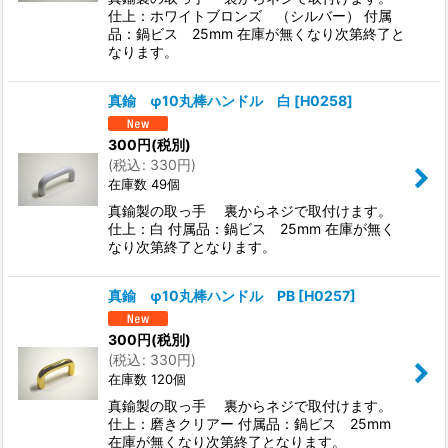
仕上：ホワイトブロンズ （シルバー） 付属
品：鍋ビス 25mm 在庫が無くなり次第終了と
なります。
真鍮 φ10丸棒ハンドル 白
[
H0258
]
300
円
(税別)
(
税込
:
330
円
)
在庫数 49個
真鍮製の取っ手 裏からネジで取付けます。
仕上：白 付属品：鍋ビス 25mm 在庫が無く
なり次第終了となります。
真鍮 φ10丸棒ハンドル PB
[
H0257
]
300
円
(税別)
(
税込
:
330
円
)
在庫数 120個
真鍮製の取っ手 裏からネジで取付けます。
仕上：磨きクリアー 付属品：鍋ビス 25mm
在庫が無くなり次第終了となります。