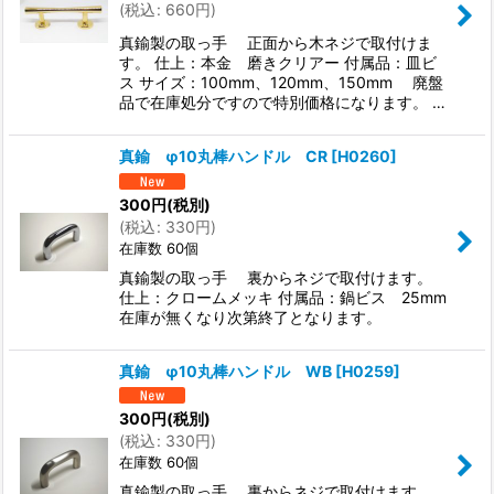
(
税込
:
660
円
)
真鍮製の取っ手 正面から木ネジで取付けま
す。 仕上：本金 磨きクリアー 付属品：皿ビ
ス サイズ：100mm、120mm、150mm 廃盤
品で在庫処分ですので特別価格になります。 …
真鍮 φ10丸棒ハンドル CR
[
H0260
]
300
円
(税別)
(
税込
:
330
円
)
在庫数 60個
真鍮製の取っ手 裏からネジで取付けます。
仕上：クロームメッキ 付属品：鍋ビス 25mm
在庫が無くなり次第終了となります。
真鍮 φ10丸棒ハンドル WB
[
H0259
]
300
円
(税別)
(
税込
:
330
円
)
在庫数 60個
真鍮製の取っ手 裏からネジで取付けます。