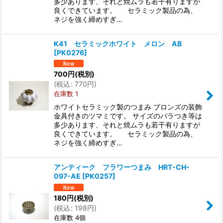
多少あります、それと焼ムラも若干有りますが
良くできています。 セラミック製品の為、
ネジを強く締めすぎ…
K41 セラミックホワイト メロン AB
[
PK0276
]
700
円
(税別)
(
税込
:
770
円
)
在庫数 1
ホワイトセラミック製のつまみ ブロンズの装飾
金具付きのツマミです。 サイズのバラつき等は
多少あります、それと焼ムラも若干有りますが
良くできています。 セラミック製品の為、
ネジを強く締めすぎ…
アンティーク フラワーつまみ HRT-CH-
097-AE
[
PK0257
]
180
円
(税別)
(
税込
:
198
円
)
在庫数 4個