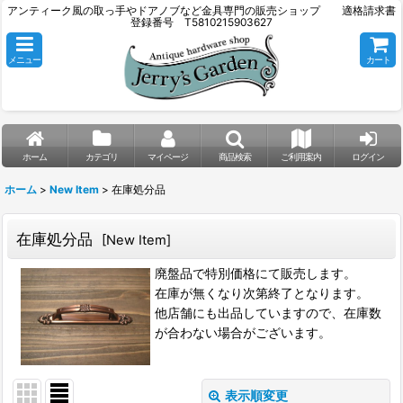
アンティーク風の取っ手やドアノブなど金具専門の販売ショップ 適格請求書
登録番号 T5810215903627
メニュー
カート
ホーム
カテゴリ
マイページ
商品検索
ご利用案内
ログイン
ホーム
>
New Item
>
在庫処分品
在庫処分品
[
New Item
]
廃盤品で特別価格にて販売します。
在庫が無くなり次第終了となります。
他店舗にも出品していますので、在庫数
が合わない場合がございます。
表示順変更
閉じる