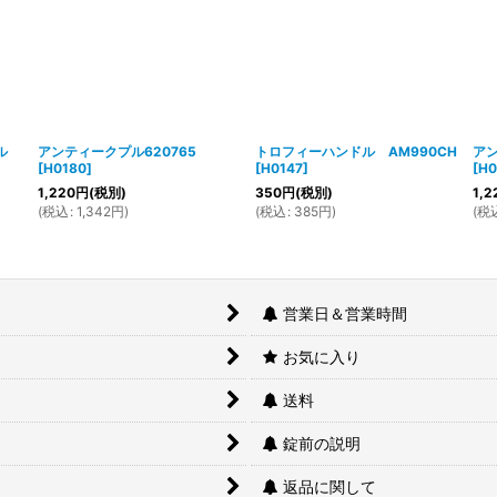
プル
アンティークプル620765
トロフィーハンドル AM990CH
アン
[
H0180
]
[
H0147
]
[
H0
1,220
円
(税別)
350
円
(税別)
1,2
(
税込
:
1,342
円
)
(
税込
:
385
円
)
(
税
営業日＆営業時間
お気に入り
送料
錠前の説明
返品に関して