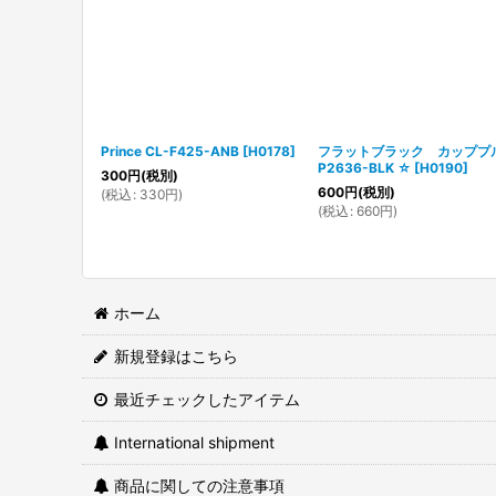
Prince CL-F425-ANB
[
H0178
]
フラットブラック カップ
P2636-BLK ☆
[
H0190
]
300
円
(税別)
600
円
(税別)
(
税込
:
330
円
)
(
税込
:
660
円
)
ホーム
新規登録はこちら
最近チェックしたアイテム
International shipment
商品に関しての注意事項