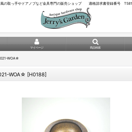
風の取っ手やドアノブなど金具専門の販売ショップ 適格請求書登録番号 T581021
マイページ
商品検索
1021-WOA☆
021-WOA☆
[
H0188
]