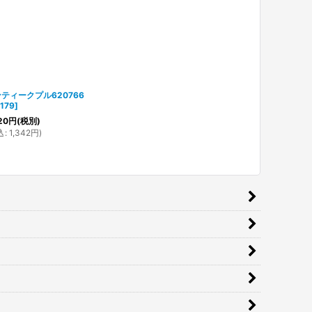
ティークプル620766
179
]
20
円
(税別)
込
:
1,342
円
)