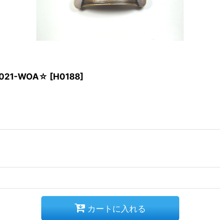
1021-WOA☆
[
H0188
]
カートに入れる