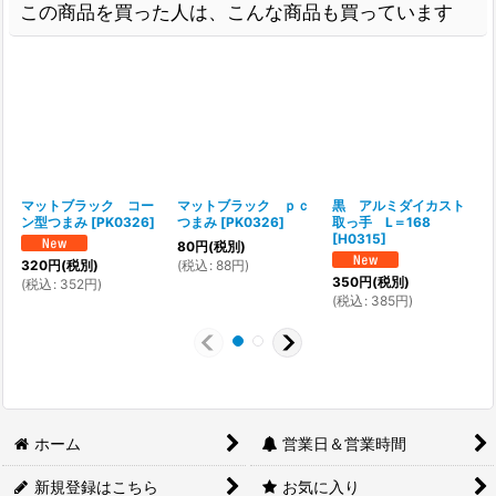
この商品を買った人は、こんな商品も買っています
マットブラック コー
マットブラック ｐｃ
黒 アルミダイカスト
ン型つまみ
[
PK0326
]
つまみ
[
PK0326
]
取っ手 L＝168
[
H0315
]
[
80
円
(税別)
(
税込
:
88
円
)
320
円
(税別)
350
円
(税別)
(
税込
:
352
円
)
(
税込
:
385
円
)
(
ホーム
営業日＆営業時間
新規登録はこちら
お気に入り