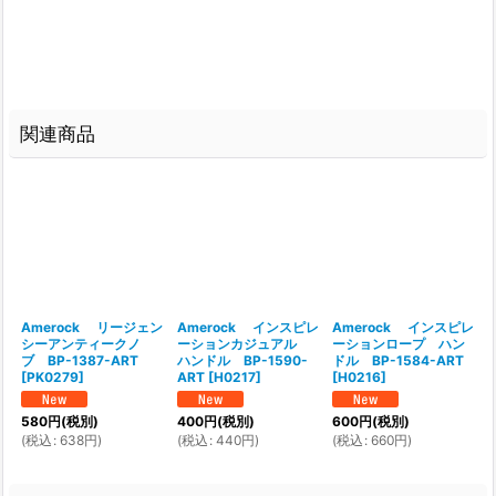
関連商品
Amerock リージェン
Amerock インスピレ
Amerock インスピレ
シーアンティークノ
ーションカジュアル
ーションロープ ハン
ブ BP-1387-ART
ハンドル BP-1590-
ドル BP-1584-ART
[
PK0279
]
ART
[
H0217
]
[
H0216
]
580
円
(税別)
400
円
(税別)
600
円
(税別)
(
税込
:
638
円
)
(
税込
:
440
円
)
(
税込
:
660
円
)