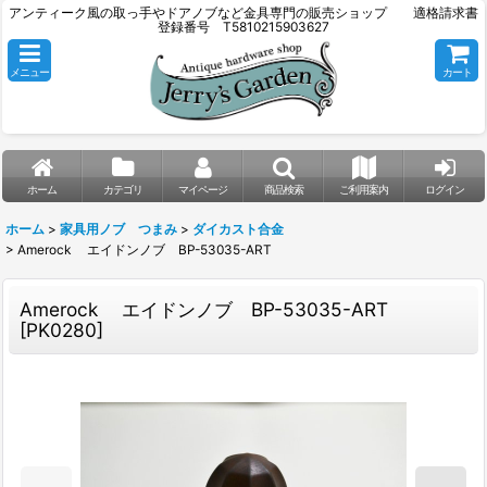
アンティーク風の取っ手やドアノブなど金具専門の販売ショップ 適格請求書
登録番号 T5810215903627
メニュー
カート
ホーム
カテゴリ
マイページ
商品検索
ご利用案内
ログイン
ホーム
>
家具用ノブ つまみ
>
ダイカスト合金
>
Amerock エイドンノブ BP-53035-ART
Amerock エイドンノブ BP-53035-ART
[
PK0280
]