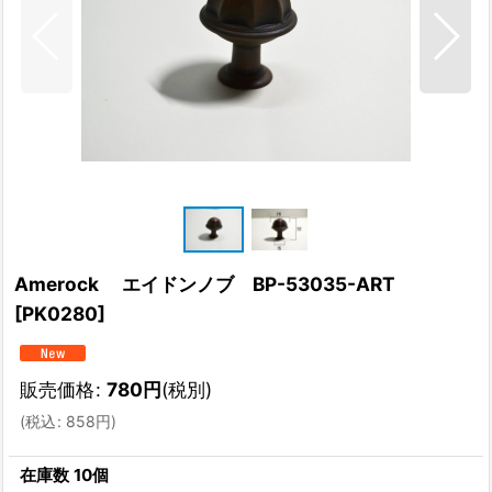
Amerock エイドンノブ BP-53035-ART
[
PK0280
]
販売価格
:
780
円
(税別)
(
税込
:
858
円
)
在庫数 10個