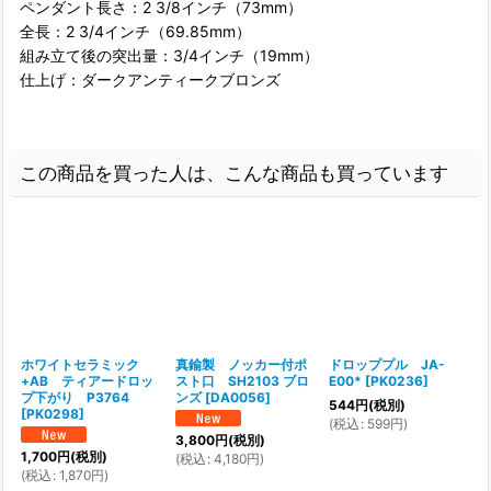
ペンダント長さ：2 3/8インチ（73mm）
全長：2 3/4インチ（69.85mm）
組み立て後の突出量：3/4インチ（19mm）
仕上げ：ダークアンティークブロンズ
この商品を買った人は、こんな商品も買っています
ホワイトセラミック
真鍮製 ノッカー付ポ
ドロッププル JA-
+AB ティアードロッ
スト口 SH2103 ブロ
E00*
[
PK0236
]
プ下がり P3764
ンズ
[
DA0056
]
[
544
円
(税別)
[
PK0298
]
(
税込
:
599
円
)
(
3,800
円
(税別)
1,700
円
(税別)
(
税込
:
4,180
円
)
(
税込
:
1,870
円
)