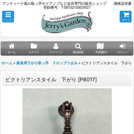
アンティーク風の取っ手やドアノブなど金具専門の販売ショップ 適格請求書
登録番号 T5810215903627
メニュー
カート
ホーム
カテゴリ
マイページ
商品検索
ご利用案内
ログイン
ホーム
>
家具用下がり取っ手 ドロップつまみ
>
ビクトリアンスタイル 下がり
ビクトリアンスタイル 下がり
[
P8017
]