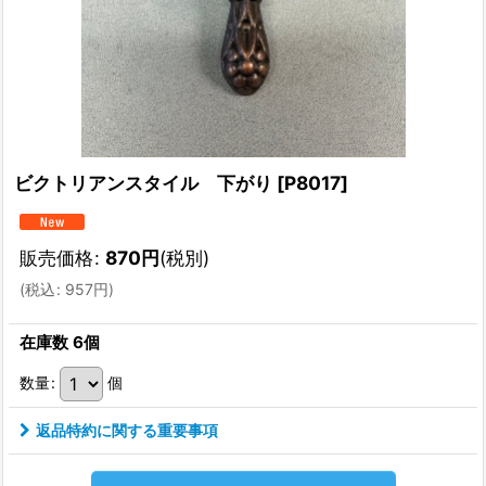
ビクトリアンスタイル 下がり
[
P8017
]
販売価格
:
870
円
(税別)
(
税込
:
957
円
)
在庫数 6個
数量
:
個
返品特約に関する重要事項