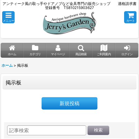
アンティーク風の取っ手やドアノブなど金具専門の販売ショップ 適格請求書
登録番号 T5810215903627
メニュー
カート
ホーム
カテゴリ
マイページ
商品検索
ご利用案内
ログイン
ホーム
>
掲示板
掲示板
新規投稿
検索