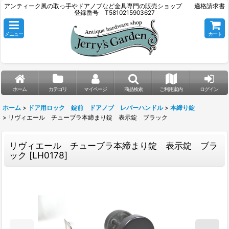
アンティーク風の取っ手やドアノブなど金具専門の販売ショップ 適格請求書
登録番号 T5810215903627
メニュー
カート
ホーム
カテゴリ
マイページ
商品検索
ご利用案内
ログイン
ホーム
>
ドア用ロック 錠前 ドアノブ レバーハンドル
>
本締り錠
>
リヴィエール チューブラ本締まり錠 表示錠 ブラック
リヴィエール チューブラ本締まり錠 表示錠 ブラ
ック
[
LH0178
]