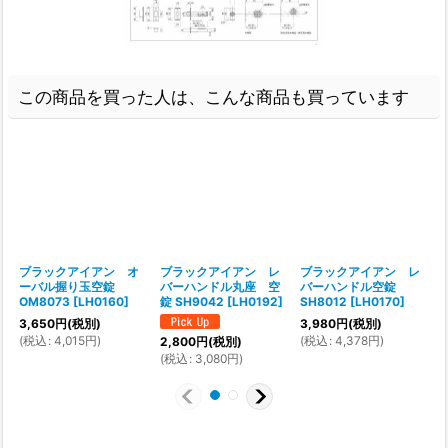
この商品を買った人は、こんな商品も買っています
ブラックアイアン オ
ブラックアイアン レ
ブラックアイアン レ
ーバル握り玉空錠
バーハンドル丸座 空
バーハンドル空錠
OM8073
[
LH0160
]
錠 SH9042
[
LH0192
]
SH8012
[
LH0170
]
[
3,650
円
(税別)
3,980
円
(税別)
1
(
税込
:
4,015
円
)
(
税込
:
4,378
円
)
2,800
円
(税別)
(
(
税込
:
3,080
円
)