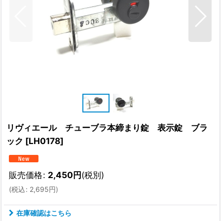
リヴィエール チューブラ本締まり錠 表示錠 ブラ
ック
[
LH0178
]
販売価格
:
2,450
円
(税別)
(
税込
:
2,695
円
)
在庫確認はこちら