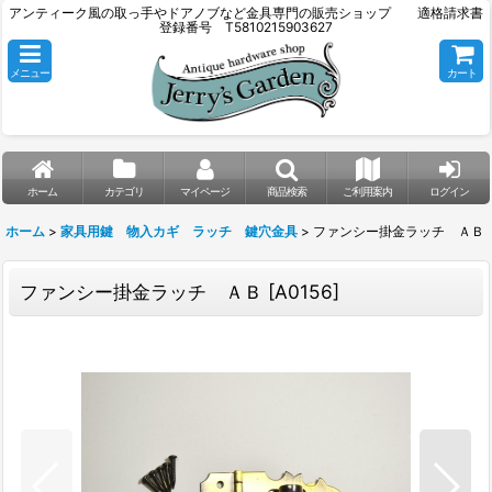
アンティーク風の取っ手やドアノブなど金具専門の販売ショップ 適格請求書
登録番号 T5810215903627
メニュー
カート
ホーム
カテゴリ
マイページ
商品検索
ご利用案内
ログイン
ホーム
>
家具用鍵 物入カギ ラッチ 鍵穴金具
>
ファンシー掛金ラッチ ＡＢ
ファンシー掛金ラッチ ＡＢ
[
A0156
]