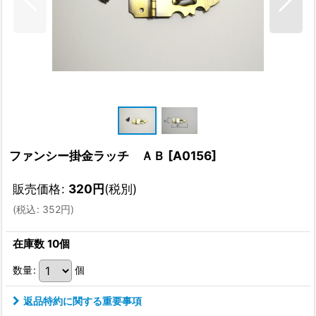
ファンシー掛金ラッチ ＡＢ
[
A0156
]
販売価格
:
320
円
(税別)
(
税込
:
352
円
)
在庫数 10個
数量
:
個
返品特約に関する重要事項