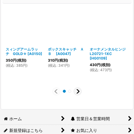
スィングアームラッ
ボックスキャッチ Ａ
オーナメンタルヒンジ
チ GOLD☆
[
A0150
]
Ｂ
[
A0047
]
L20721-1XC
[
[
HG0109
]
350
円
(税別)
310
円
(税別)
430
円
(税別)
(
税込
:
385
円
)
(
税込
:
341
円
)
(
(
税込
:
473
円
)
ホーム
営業日＆営業時間
新規登録はこちら
お気に入り