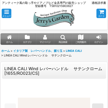
アンティーク風の取っ手やドアノブなど金具専門の販売ショップ 適格請求書
登録番号 T5810215903627
メニュー
カート
ホーム
カテゴリ
マイページ
商品検索
ご利用案内
ログイン
ホーム
>
イタリア製 レバーハンドル、握り玉
>
LINEA CALI
>
LINEA CALI Wind レバーハンドル サテンクローム
LINEA CALI Wind レバーハンドル サテンクローム
[
1655/RO023/CS
]