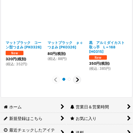
マットブラック コー
マットブラック ｐｃ
黒 アルミダイカスト
ン型つまみ
[
PK0326
]
つまみ
[
PK0326
]
取っ手 L＝168
[
H0315
]
[
80
円
(税別)
(
税込
:
88
円
)
320
円
(税別)
350
円
(税別)
(
税込
:
352
円
)
(
税込
:
385
円
)
(
ホーム
営業日＆営業時間
新規登録はこちら
お気に入り
最近チェックしたアイテ
送料