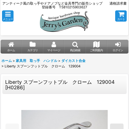
アンティーク風の取っ手やドアノブなど金具専門の販売ショップ 適格請求書
登録番号 T5810215903627
メニュー
カート
ホーム
カテゴリ
マイページ
商品検索
ご利用案内
ログイン
ホーム
>
家具用 取っ手 ハンドル
>
ダイカスト合金
>
Liberty スプーンフットプル クローム 129004
Liberty スプーンフットプル クローム 129004
[
H0286
]