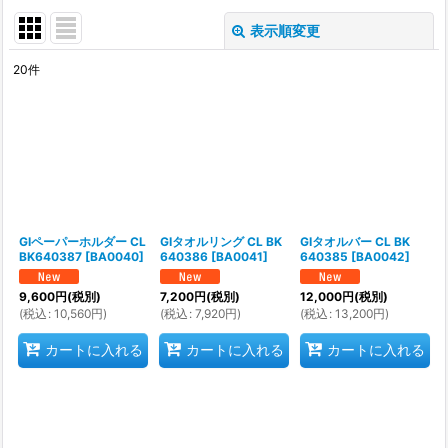
表示順変更
閉じる
20
件
表示数
:
並び順
:
絞り込む
GIペーパーホルダー CL
GIタオルリング CL BK
GIタオルバー CL BK
BK640387
[
BA0040
]
640386
[
BA0041
]
640385
[
BA0042
]
9,600
円
(税別)
7,200
円
(税別)
12,000
円
(税別)
(
税込
:
10,560
円
)
(
税込
:
7,920
円
)
(
税込
:
13,200
円
)
カートに入れる
カートに入れる
カートに入れる