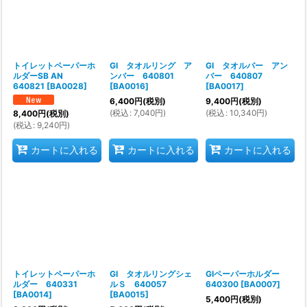
トイレットペーパーホ
GI タオルリング ア
GI タオルバー アン
ルダーSB AN
ンバー 640801
バー 640807
640821
[
BA0028
]
[
BA0016
]
[
BA0017
]
6,400
円
(税別)
9,400
円
(税別)
(
税込
:
7,040
円
)
(
税込
:
10,340
円
)
8,400
円
(税別)
(
税込
:
9,240
円
)
カートに入れる
カートに入れる
カートに入れる
トイレットペーパーホ
GI タオルリングシェ
GIペーパーホルダー
ルダー 640331
ルＳ 640057
640300
[
BA0007
]
[
BA0014
]
[
BA0015
]
5,400
円
(税別)