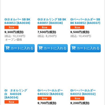
GIタオルバー SB BK
GIタオルリング SB BK
GIペーパーホルダー SB
640853
[
BA0039
]
640851
[
BA0038
]
BK 640852
[
BA0037
]
9,300
円
(税別)
7,500
円
(税別)
9,500
円
(税別)
(
税込
:
10,230
円
)
(
税込
:
8,250
円
)
(
税込
:
10,450
円
)
オープン価格
カートに入れる
カートに入れる
カートに入れる
GI タオルリング
GIペーパーホルダー
GIペーパーホルダー
白 640326
640322
[
BA0033
]
640312
[
BA0032
]
[
BA0034
]
9,700
円
(税別)
9,200
円
(税別)